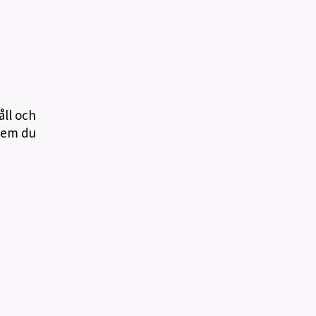
åll och
 vem du