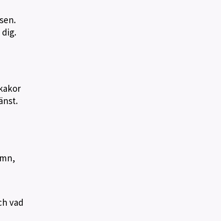
sen.
 dig.
 kakor
änst.
amn,
ch vad