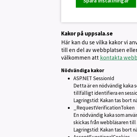
Spara inställningar
Kakor på uppsala.se
Här kan du se vilka kakor vi a
till en del av webbplatsen eller
välkommen att
kontakta webbs
Nödvändiga kakor
ASP.NET SessionId
Detta är en nödvändig kaka s
tillfälligt identifiera en sess
Lagringstid: Kakan tas bort n
_RequestVerificationToken
En nödvändig kaka som använd
skickas från webbläsaren till 
Lagringstid: Kakan tas bort n