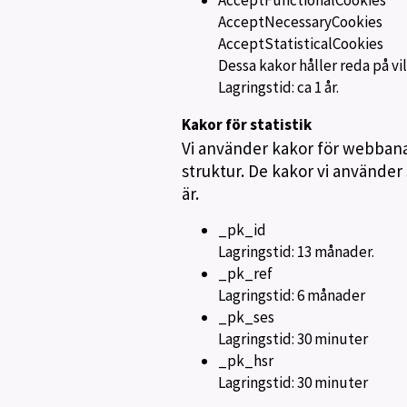
AcceptFunctionalCookies
AcceptNecessaryCookies
AcceptStatisticalCookies
Dessa kakor håller reda på vi
Lagringstid: ca 1 år.
Kakor för statistik
Vi använder kakor för webbana
struktur. De kakor vi använder
är.
_pk_id
Lagringstid: 13 månader.
_pk_ref
Lagringstid: 6 månader
_pk_ses
Lagringstid: 30 minuter
_pk_hsr
Lagringstid: 30 minuter