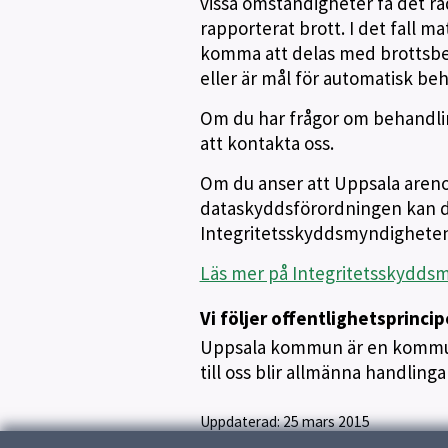
vissa omständigheter få det rad
rapporterat brott. I det fall m
komma att delas med brottsbek
eller är mål för automatisk be
Om du har frågor om behandlin
att kontakta oss.
Om du anser att Uppsala areno
dataskyddsförordningen kan d
Integritetsskyddsmyndigheten
Läs mer på Integritetsskydds
Vi följer offentlighetsprinci
Uppsala kommun är en kommun
till oss blir allmänna handlin
Uppdaterad:
25 mars 2015