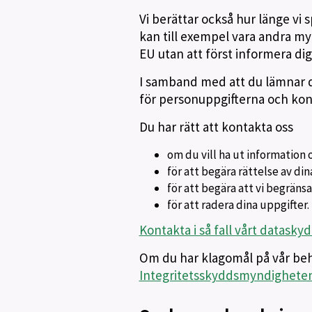
Vi berättar också hur länge vi
kan till exempel vara andra myn
EU utan att först informera dig
I samband med att du lämnar di
för personuppgifterna och kont
Du har rätt att kontakta oss
om du vill ha ut information 
för att begära rättelse av di
för att begära att vi begrän
för att radera dina uppgifter.
Kontakta i så fall vårt datask
Om du har klagomål på vår beh
Integritetsskyddsmyndigheten,