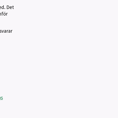
ed. Det
nför
svarar
os