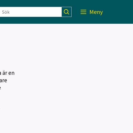
Meny
 är en
are
e
.