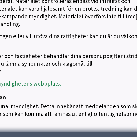
erat. Materialet kontrolleras endast vid inträffat och
aterialet kan vara hjälpsamt för en brottsutredning kan 
ämpande myndighet. Materialet överförs inte till tred
handling.
gen eller vill utöva dina rättigheter kan du är du väl
r och fastigheter behandlar dina personuppgifter i str
u lämna synpunkter och klagomål till
.
myndighetens webbplats.
pen
al myndighet. Detta innebär att meddelanden som sk
gar som kan komma att lämnas ut enligt offentlighetsprin