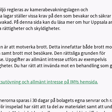
iljö regleras av kamerabevakningslagen och
lagar ställer vissa krav på den som bevakar och säkrar
evakad. På denna sida kan du läsa mer om hur Uppsala a
a rättigheter och skyldigheter.
är att motverka brott. Detta innefattar både brott mo
samt brott mot besökare. Den rättsliga grunden för
e. Uppgifter av allmänt intresse utförs av exempelvis
eter. Du har rätt att invända mot en behandling som 
utövning och allmänt intresse på IMYs hemsida.
merorna sparas i 30 dagar på bolagets egna servrar och 
ir inspelad har rätt att ta del av materialet samt att un