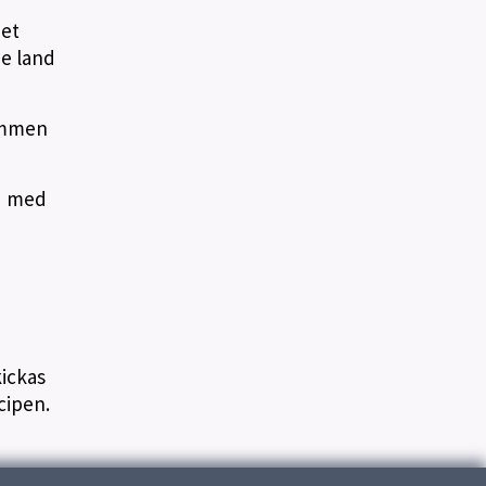
det
je land
kommen
id med
ickas
cipen.