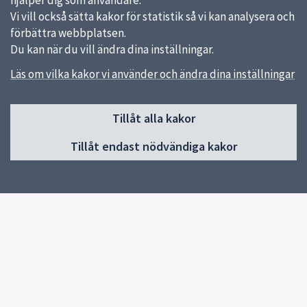
hjälper dig som användare.
Vi vill också sätta kakor för statistik så vi kan analysera och
förbättra webbplatsen.
Du kan när du vill ändra dina inställningar.
Läs om vilka kakor vi använder och ändra dina inställningar
Sidfot
Tillåt alla kakor
Huvudmeny
Tillåt endast nödvändiga kakor
Start
Bilder från skolan
Om skolan
Skolan
Kontakt
Elevhälsa
Röster om skolan
Snabblänkar