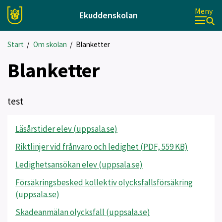
Meny
Ekuddenskolan
Start
/
Om skolan
/
Blanketter
Blanketter
test
Läsårstider elev (uppsala.se)
Riktlinjer vid frånvaro och ledighet (PDF, 559 KB)
Ledighetsansökan elev (uppsala.se)
Försäkringsbesked kollektiv olycksfallsförsäkring
(uppsala.se)
Skadeanmälan olycksfall (uppsala.se)